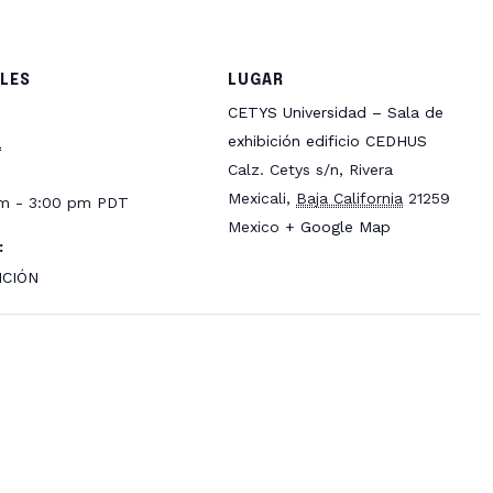
LES
LUGAR
CETYS Universidad – Sala de
7
exhibición edificio CEDHUS
Calz. Cetys s/n, Rivera
Mexicali
,
Baja California
21259
pm - 3:00 pm
PDT
Mexico
+ Google Map
:
ICIÓN