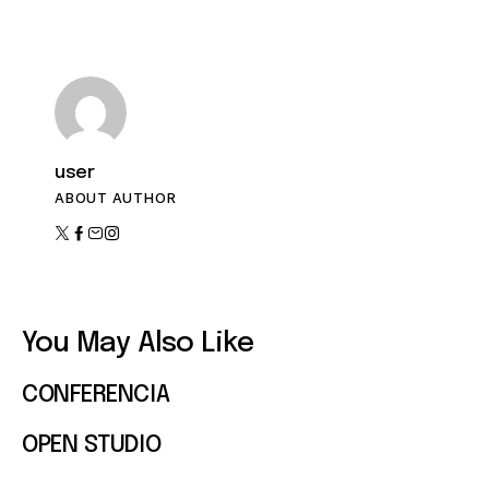
n
e
t
o
v
i
s
user
t
ABOUT AUTHOR
a
s
d
e
You May Also Like
E
CONFERENCIA
v
OPEN STUDIO
e