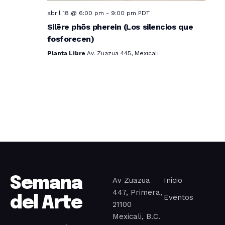
t
abril 18 @ 6:00 pm
-
9:00 pm
PDT
Silēre phōs pherein (Los silencios que
o
fosforecen)
s
Planta Libre
Av. Zuazua 445, Mexicali
Semana
Av Zuazua
Inicio
447, Primera,
Eventos
del Arte
21100
Mexicali, B.C.