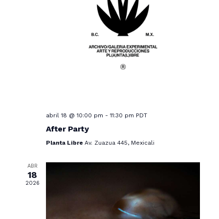
o
d
ó
n
a
a
n
r
d
y
f
e
n
e
v
c
a
i
h
v
s
a
.
t
e
abril 18 @ 10:00 pm
-
11:30 pm
PDT
a
g
After Party
s
a
Planta Libre
Av. Zuazua 445, Mexicali
d
c
e
ABR
18
E
i
2026
v
ó
e
d
n