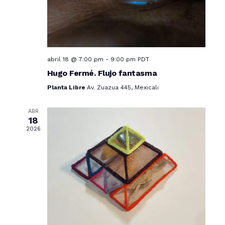
e
t
o
v
i
abril 18 @ 7:00 pm
-
9:00 pm
PDT
s
Hugo Fermé. Flujo fantasma
t
Planta Libre
Av. Zuazua 445, Mexicali
a
ABR
s
18
2026
d
e
E
v
e
n