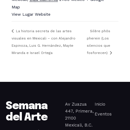
Map
View Lugar Website
La historia secreta de las artes
Silēre phōs
visuales en Mexicali – con Alejandro
pherein (Los
Espinoza, Luis G. Hernández, Mayte
silencios que
Miranda e Israel Ortega
fosforecen)
Semana
Av Zuazua
Inicio
447, Primera,
Eventos
del Arte
21100
Mexicali, B.C.