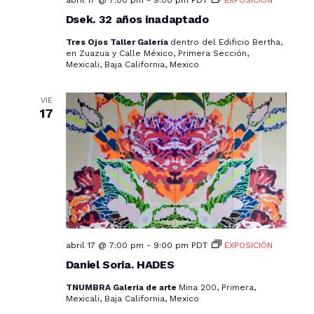
abril 17 @ 7:00 pm
-
9:00 pm
PDT
EXPOSICIÓN
i
Dsek. 32 años inadaptado
s
Tres Ojos Taller Galería
dentro del Edificio Bertha,
en Zuazua y Calle México, Primera Sección,
t
Mexicali, Baja California, Mexico
a
VIE
17
s
d
e
E
v
e
abril 17 @ 7:00 pm
-
9:00 pm
PDT
EXPOSICIÓN
n
Daniel Soria. HADES
t
TNUMBRA Galeria de arte
Mina 200, Primera,
Mexicali, Baja California, Mexico