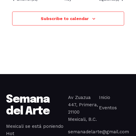
Subscribe to calendar
Semana
Av Zuazua
Inicio
447, Primera,
Eventos
del Arte
21100
Mexicali, B.C.
Mexicali se está poniendo
semanadelarte@gmail.com
Hot