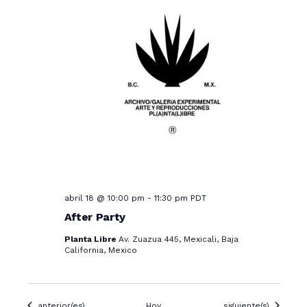
abril 18 @ 10:00 pm
-
11:30 pm
PDT
After Party
Planta Libre
Av. Zuazua 445, Mexicali, Baja
California, Mexico
Eventos
Eventos
anterior(es)
Hoy
siguiente(s)