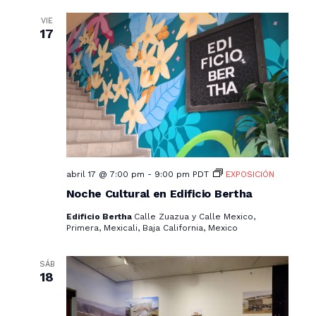
o
s
VIE
17
abril 17 @ 7:00 pm
-
9:00 pm
PDT
EXPOSICIÓN
Noche Cultural en Edificio Bertha
Edificio Bertha
Calle Zuazua y Calle Mexico,
Primera, Mexicali, Baja California, Mexico
SÁB
18