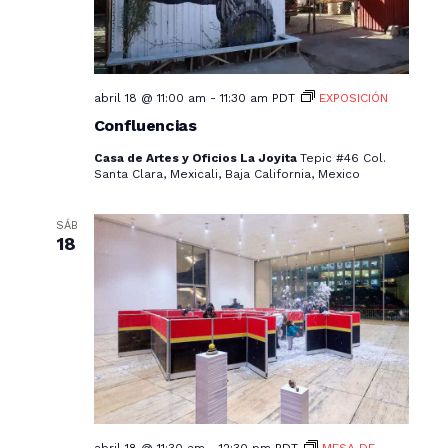
abril 18 @ 11:00 am
-
11:30 am
PDT
EXPOSICIÓN
Confluencias
Casa de Artes y Oficios La Joyita
Tepic #46 Col.
Santa Clara, Mexicali, Baja California, Mexico
SÁB
18
abril 18 @ 11:30 am
-
12:30 pm
PDT
MESA DE