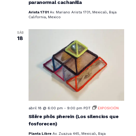
paranormal cachanilla
Arista 1701
Av. Mariano Arista 1701, Mexicali, Baja
California, Mexico
SÁB
18
abril 18 @ 6:00 pm
-
9:00 pm
PDT
EXPOSICIÓN
Silēre phōs pherein (Los silencios que
fosforecen)
Planta Libre
Av. Zuazua 445, Mexicali, Baja