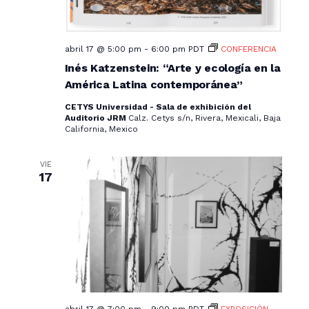
r
d
y
f
e
n
e
v
abril 17 @ 5:00 pm
-
6:00 pm
PDT
CONFERENCIA
c
a
Inés Katzenstein: “Arte y ecología en la
i
h
v
América Latina contemporánea”
s
a
.
t
e
CETYS Universidad - Sala de exhibición del
Auditorio JRM
Calz. Cetys s/n, Rivera, Mexicali, Baja
a
California, Mexico
g
s
a
d
VIE
17
c
e
E
i
v
ó
e
d
n
e
t
o
v