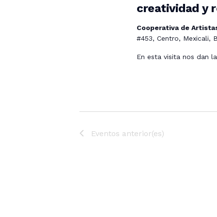
creatividad y r
o
n
Cooperativa de Artistas
a
#453, Centro, Mexicali, B
r
En esta visita nos dan l
f
e
c
h
a
.
Eventos
anterior(es)