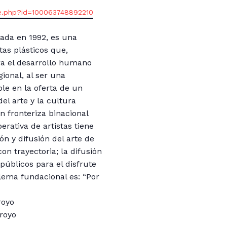
le.php?id=100063748892210
dada en 1992, es una
tas plásticos que,
ara el desarrollo humano
gional, al ser una
ble en la oferta de un
del arte y la cultura
n fronteriza binacional
rativa de artistas tiene
n y difusión del arte de
on trayectoria; la difusión
públicos para el disfrute
 lema fundacional es: “Por
royo
rroyo