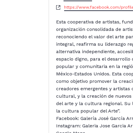
r
W
https://www.facebook.com/profi
e
e
s
b
Esta cooperativa de artistas, fun
s
s
organización consolidada de artis
i
reconociendo el valor del arte p
t
integral, reafirma su liderazgo re
e
alternativa independiente, accesi
espacio digno, para el desarrollo 
popular y comunitaria en la regió
México-Estados Unidos. Esta coope
como objetivo promover la creació
creadores emergentes y artistas c
cultural, y la creación de nuevos 
del arte y la cultura regional. Su
la cultura popular del Arte”.
Facebook: Galería José García Ar
Instagram: Galeria Jose Garcia A