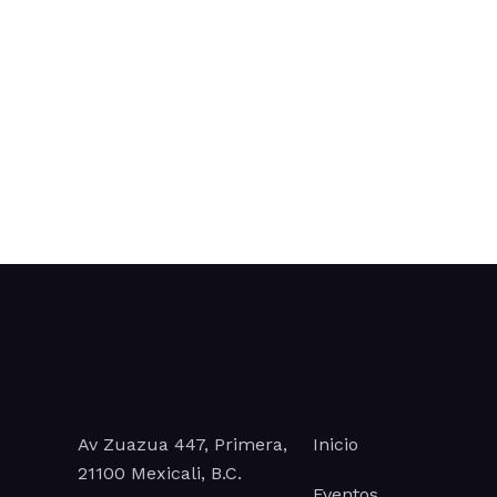
Av Zuazua 447, Primera,
Inicio
21100 Mexicali, B.C.
Eventos