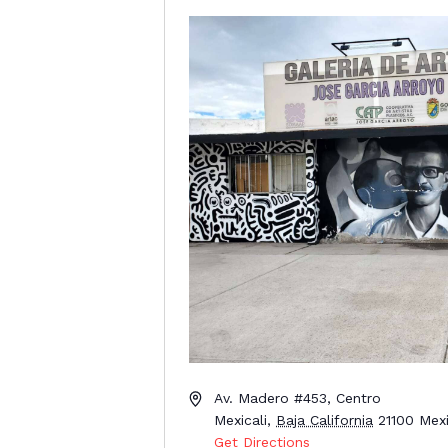
A
Av. Madero #453, Centro
d
Mexicali
,
Baja California
21100
Mex
d
Get Directions