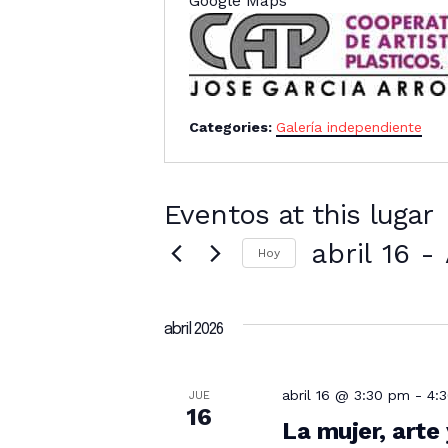
Google Maps
Categories:
Galería independiente
Eventos at this lugar
abril 16
 - 
Hoy
S
e
abril 2026
l
e
c
abril 16 @ 3:30 pm
-
4:
JUE
16
c
La mujer, arte
i