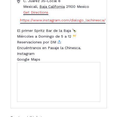
A
C. Juárez 35-Local 8
d
Mexicali
,
Baja California
21100
Mexico
d
Get Directions
r
W
https://www.instagram.com/dialogo_lachinesca/
e
e
s
El primer Spritz Bar de la Baja
b
s
Miércoles a Domingo de 5 a 12
s
Reservaciones por DM
i
Encuéntranos en Pasaje la Chinesca.
t
Instagram
e
Google Maps