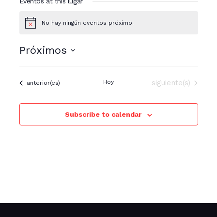
Eventos at this lugar
No hay ningún eventos próximo.
N
o
t
Próximos
i
c
S
e
e
Eventos
Hoy
siguiente(s)
Eventos
anterior(es)
l
e
c
Subscribe to calendar
c
i
o
n
a
r
f
e
c