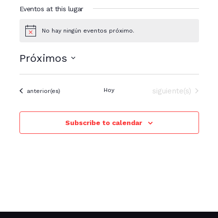
Eventos at this lugar
No hay ningún eventos próximo.
N
o
t
Próximos
i
c
S
e
e
Eventos
Hoy
siguiente(s)
Eventos
anterior(es)
l
e
c
Subscribe to calendar
c
i
o
n
a
r
f
e