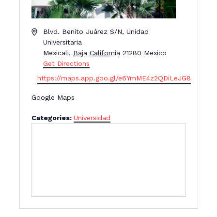
A
Blvd. Benito Juárez S/N, Unidad
d
Universitaria
d
Mexicali
,
Baja California
21280
Mexico
r
Get Directions
e
W
https://maps.app.goo.gl/e6YmME4z2QDiLeJG8
s
e
s
Google Maps
b
s
Categories:
Universidad
i
t
e