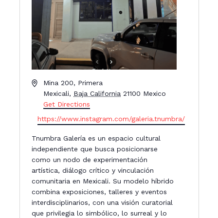
A
Mina 200, Primera
d
Mexicali
,
Baja California
21100
Mexico
d
Get Directions
r
W
https://www.instagram.com/galeria.tnumbra/
e
e
s
Tnumbra Galería es un espacio cultural
b
s
independiente que busca posicionarse
s
como un nodo de experimentación
i
artística, diálogo crítico y vinculación
t
comunitaria en Mexicali. Su modelo híbrido
e
combina exposiciones, talleres y eventos
interdisciplinarios, con una visión curatorial
que privilegia lo simbólico, lo surreal y lo