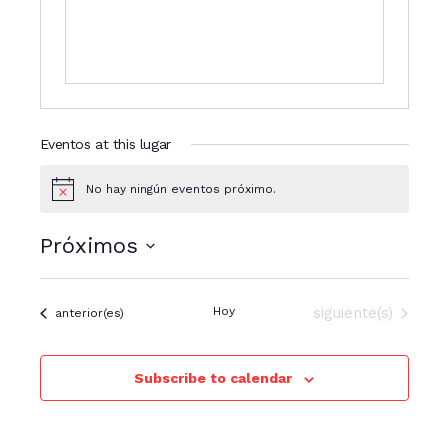
Eventos at this lugar
No hay ningún eventos próximo.
N
o
t
Próximos
i
c
S
e
e
Eventos
Hoy
siguiente(s)
Eventos
anterior(es)
l
e
c
Subscribe to calendar
c
i
o