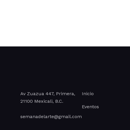
a
.
Av Zuazua 447, Primera,
Inicio
21100 Mexicali, B.C.
Eventos
semanadelarte@gmail.com