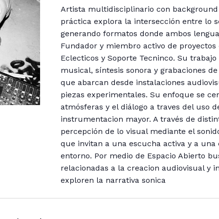
b
Artista multidisciplinario con backgroun
s
práctica explora la intersección entre lo s
i
generando formatos donde ambos lenguaj
t
Fundador y miembro activo de proyectos
e
Eclecticos y Soporte Tecninco. Su trabajo
musical, síntesis sonora y grabaciones d
que abarcan desde instalaciones audiovi
piezas experimentales. Su enfoque se cen
atmósferas y el diálogo a traves del uso
instrumentacion mayor. A través de disti
percepción de lo visual mediante el sonid
que invitan a una escucha activa y a una
entorno. Por medio de Espacio Abierto bu
relacionadas a la creacion audiovisual y 
exploren la narrativa sonica