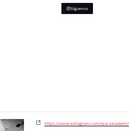
Síguenos
W
https://www.instagram.com/que.serademi/
e