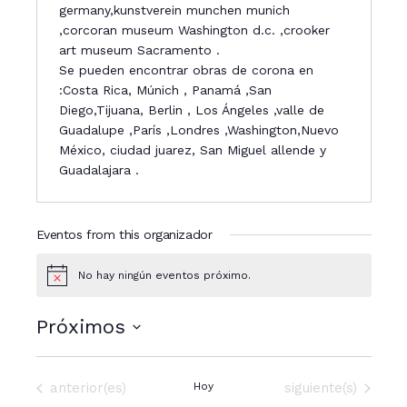
germany,kunstverein munchen munich
,corcoran museum Washington d.c. ,crooker
art museum Sacramento .
Se pueden encontrar obras de corona en
:Costa Rica, Múnich , Panamá ,San
Diego,Tijuana, Berlin , Los Ángeles ,valle de
Guadalupe ,París ,Londres ,Washington,Nuevo
México, ciudad juarez, San Miguel allende y
Guadalajara .
Eventos from this organizador
No hay ningún eventos próximo.
N
o
t
Próximos
i
c
S
e
e
Eventos
Eventos
anterior(es)
Hoy
siguiente(s)
l