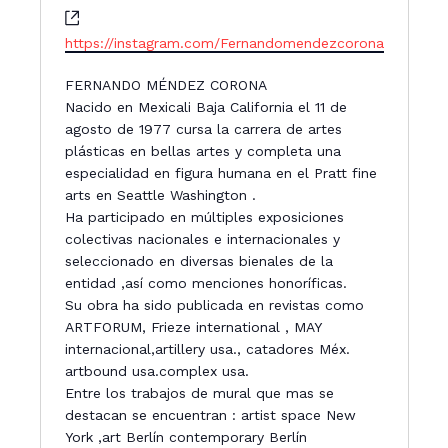
W
e
https://instagram.com/Fernandomendezcorona
b
s
FERNANDO MÉNDEZ CORONA
i
Nacido en Mexicali Baja California el 11 de
t
agosto de 1977 cursa la carrera de artes
e
plásticas en bellas artes y completa una
especialidad en figura humana en el Pratt fine
arts en Seattle Washington .
Ha participado en múltiples exposiciones
colectivas nacionales e internacionales y
seleccionado en diversas bienales de la
entidad ,así como menciones honoríficas.
Su obra ha sido publicada en revistas como
ARTFORUM, Frieze international , MAY
internacional,artillery usa., catadores Méx.
artbound usa.complex usa.
Entre los trabajos de mural que mas se
destacan se encuentran : artist space New
York ,art Berlín contemporary Berlín