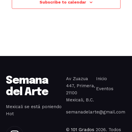
Subscribe to calendar
c
i
o
n
a
r
f
e
c
h
a
Semana
Av Zuazua
Inicio
.
447, Primera,
Eventos
del Arte
21100
Mexicali, B.C.
Mexicali se está poniendo
semanadelarte@gmail.com
Hot
©
101 Grados
2026. Todos