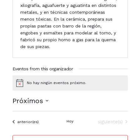
xilografía, aguafuerte y aguatinta en distintos
metales, y en técnicas contemporáneas
menos tóxicas. En la cerámica, prepara sus
propias pastas con barro de la región,
engobes y esmaltes para modelar al torno, y
fabricó su propio horno a gas para la quema
de sus piezas.
Eventos from this organizador
No hay ningún eventos próximo.
N
o
t
Próximos
i
c
S
e
e
Eventos
Hoy
siguiente(s)
Eventos
anterior(es)
l
e
c