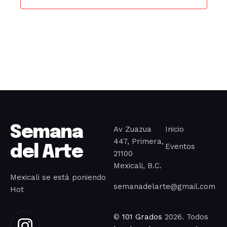
c
i
o
n
a
r
f
e
c
h
a
Semana
Av Zuazua
Inicio
.
447, Primera,
Eventos
del Arte
21100
Mexicali, B.C.
Mexicali se está poniendo
semanadelarte@gmail.com
Hot
©
101 Grados
2026. Todos