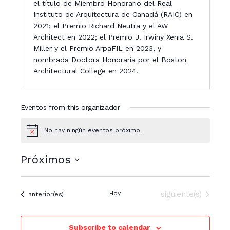
el título de Miembro Honorario del Real
Instituto de Arquitectura de Canadá (RAIC) en
2021; el Premio Richard Neutra y el AW
Architect en 2022; el Premio J. Irwiny Xenia S.
Miller y el Premio ArpaFIL en 2023, y
nombrada Doctora Honoraria por el Boston
Architectural College en 2024.
Eventos from this organizador
No hay ningún eventos próximo.
N
o
t
Próximos
i
c
S
e
e
Eventos
Hoy
siguiente(s)
Eventos
anterior(es)
l
e
c
Subscribe to calendar