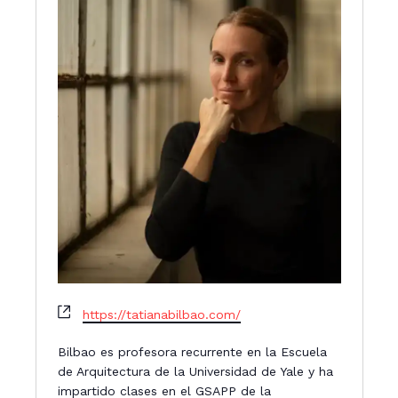
W
https://tatianabilbao.com/
e
b
Bilbao es profesora recurrente en la Escuela
s
de Arquitectura de la Universidad de Yale y ha
i
impartido clases en el GSAPP de la