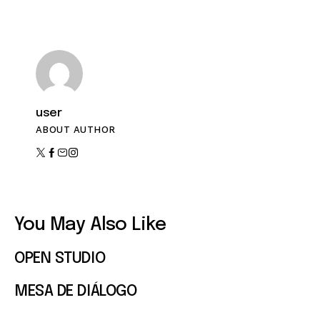
n
e
t
o
v
i
s
user
t
ABOUT AUTHOR
a
s
d
e
You May Also Like
E
OPEN STUDIO
v
MESA DE DIÁLOGO
e