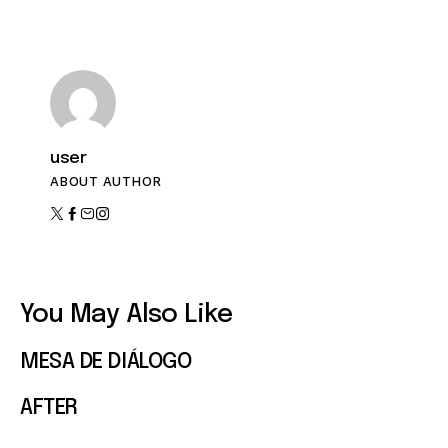
n
e
t
o
v
i
s
user
t
ABOUT AUTHOR
a
s
d
e
You May Also Like
E
MESA DE DIÁLOGO
v
AFTER
e