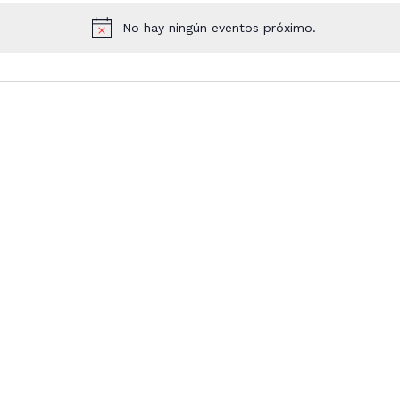
No hay ningún eventos próximo.
N
o
t
i
c
e