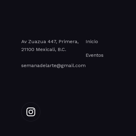
E
v
e
Av Zuazua 447, Primera,
Inicio
n
21100 Mexicali, B.C.
Eventos
t
semanadelarte@gmail.com
o
s