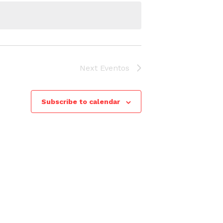
g
a
c
i
Next
Eventos
ó
n
Subscribe to calendar
d
e
v
i
s
t