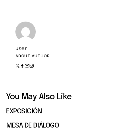
n
e
t
o
v
i
s
user
t
ABOUT AUTHOR
a
s
d
e
You May Also Like
E
EXPOSICIÓN
v
MESA DE DIÁLOGO
e